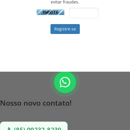
evitar fraudes.
Nosso novo contato!
Contato recebido pelo WhatsApp
📱 (85) 99232-8239